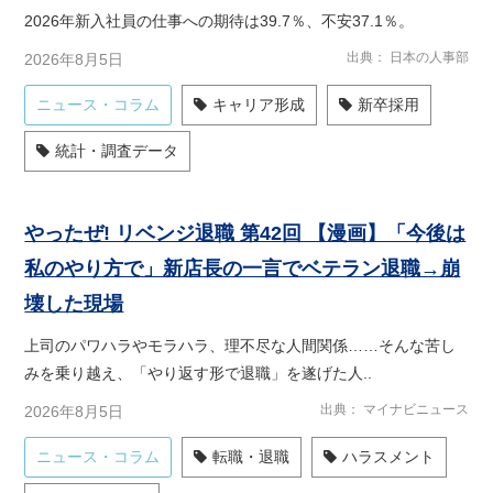
2026年新入社員の仕事への期待は39.7％、不安37.1％。
出典
日本の人事部
2026年8月5日
ニュース・コラム
キャリア形成
新卒採用
統計・調査データ
やったぜ! リベンジ退職 第42回 【漫画】「今後は
私のやり方で」新店長の一言でベテラン退職→崩
壊した現場
上司のパワハラやモラハラ、理不尽な人間関係……そんな苦し
みを乗り越え、「やり返す形で退職」を遂げた人..
出典
マイナビニュース
2026年8月5日
ニュース・コラム
転職・退職
ハラスメント