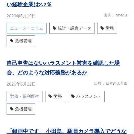
い経験企業は2.2％
出典
Itmedia
2026年6月19日
ニュース・コラム
統計・調査データ
労務
危機管理
自己申告はないハラスメント被害を確認した場
合、どのような対応義務があるか
出典
日本の人事部
2026年6月12日
労務・福利厚生
労務
ハラスメント
危機管理
「録画中です」 小田急、駅員カメラ導入でどうな