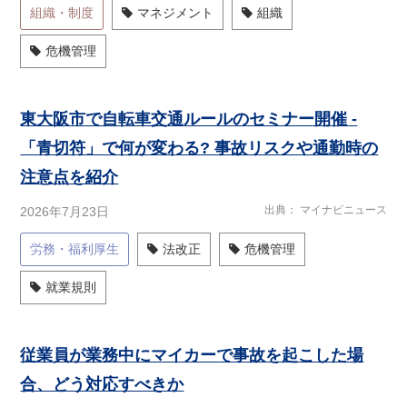
組織・制度
マネジメント
組織
危機管理
東大阪市で自転車交通ルールのセミナー開催 -
「青切符」で何が変わる? 事故リスクや通勤時の
注意点を紹介
出典
マイナビニュース
2026年7月23日
労務・福利厚生
法改正
危機管理
就業規則
従業員が業務中にマイカーで事故を起こした場
合、どう対応すべきか