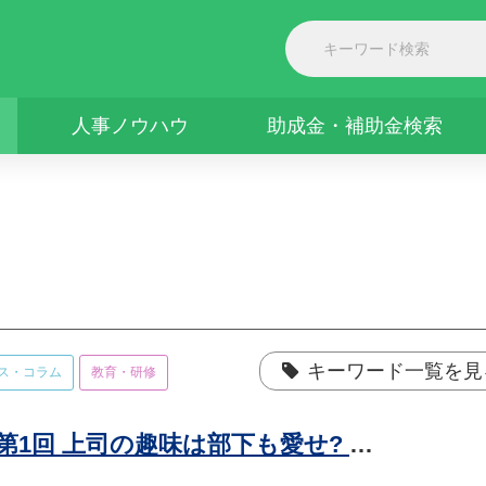
人事ノウハウ
助成金・補助金検索
キーワード一覧を見
ス・コラム
教育・研修
日常に潜む「名もなきハラスメント」 第1回 上司の趣味は部下も愛せ? 上司から出された"深夜2時の業務外指示"とは--。