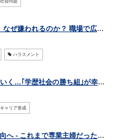
社会問題
ため息、舌打ち、強いタイピング音は、なぜ嫌われるのか？ 職場で広がる「音ハラ」の根っこ
ハラスメント
東大卒･キャリア官僚がどんどん辞めていく…｢学歴社会の勝ち組｣が幸せになれなくなった"本当の理由"
キャリア形成
専業主婦は絶滅? 「主婦年金」が縮小方向へ - これまで専業主婦だった人の年金はどうなるのか