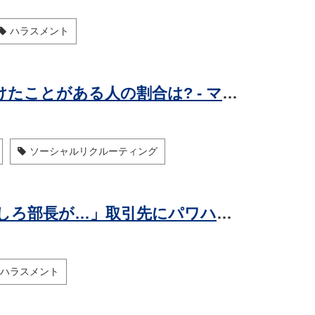
ハラスメント
【闇バイト】SNSで怪しい求人を見かけたことがある人の割合は? - マイナビ調査
ソーシャルリクルーティング
やったぜ! リベンジ退職 第39回 「なにしろ部長が…」取引先にパワハラ上司の悪評を広めてから辞めた
ハラスメント