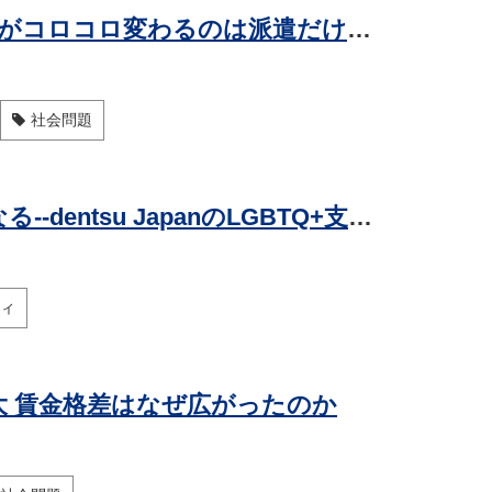
非正規雇用にまつわる実話 第55回 職場がコロコロ変わるのは派遣だけじゃない? 働いて知ったみんなの就労事情
社会問題
「自分らしく働ける環境」が企業力になる--dentsu JapanのLGBTQ+支援とDEI施策
ィ
最大 賃金格差はなぜ広がったのか