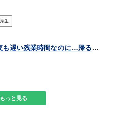
厚生
職場の謎ルール 第195回 【漫画】もう夜も遅い残業時間なのに…帰るには一度謝らなければいけないうちの職場の謎ルール
もっと見る