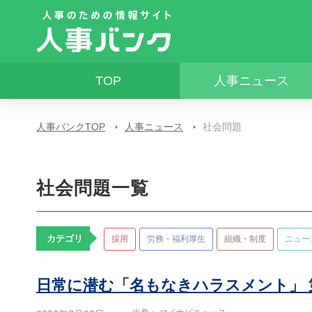
TOP
人事ニュース
人事バンクTOP
人事ニュース
社会問題
社会問題一覧
カテゴリ
採用
労務・福利厚生
組織・制度
ニュー