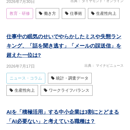
出典
ダイヤモンド・オンライン
2026年7月30日
教育・研修
働き方
仕事術
生産性向上
仕事中の眠気のせいでやらかしたミスや失態ラン
キング、「話を聞き逃す」「メールの誤送信」を
超えた一位は?
出典
マイナビニュース
2026年7月17日
ニュース・コラム
統計・調査データ
生産性向上
ワークライフバランス
AIを「積極活用」する中小企業は3割にとどまる
「AI必要ない」と考えている職種は？