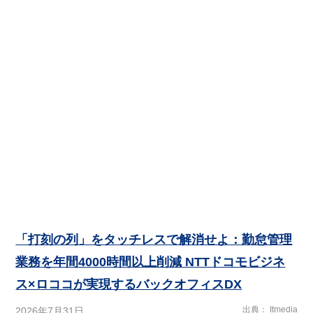
「打刻の列」をタッチレスで解消せよ：勤怠管理
業務を年間4000時間以上削減 NTTドコモビジネ
ス×ロココが実現するバックオフィスDX
出典
Itmedia
2026年7月31日