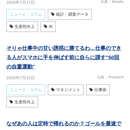
出典
Itmedia
2026年7月17日
ニュース・コラム
統計・調査データ
生産性向上
AI
そりゃ仕事中の甘い誘惑に勝てるわ…仕事のでき
る人がスマホに手を伸ばす前に自らに課す"50回
の自重運動"
出典
President
2026年7月15日
ニュース・コラム
マネジメント
仕事術
生産性向上
なぜあの人は定時で帰れるのか？ゴールを最速で