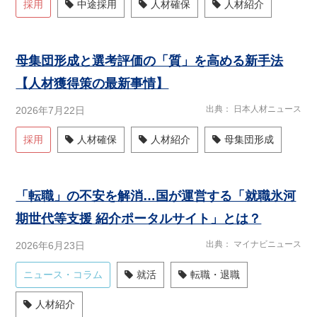
採用
中途採用
人材確保
人材紹介
母集団形成と選考評価の「質」を高める新手法
【人材獲得策の最新事情】
出典
日本人材ニュース
2026年7月22日
採用
人材確保
人材紹介
母集団形成
「転職」の不安を解消…国が運営する「就職氷河
期世代等支援 紹介ポータルサイト」とは？
出典
マイナビニュース
2026年6月23日
ニュース・コラム
就活
転職・退職
人材紹介