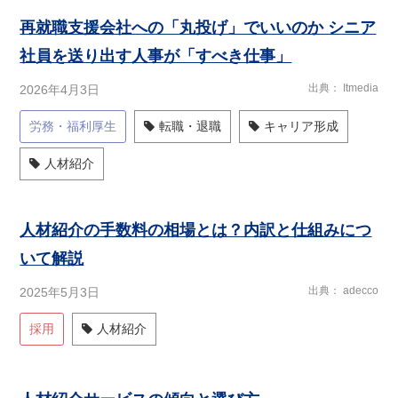
再就職支援会社への「丸投げ」でいいのか シニア
社員を送り出す人事が「すべき仕事」
出典
Itmedia
2026年4月3日
労務・福利厚生
転職・退職
キャリア形成
人材紹介
人材紹介の手数料の相場とは？内訳と仕組みにつ
いて解説
出典
adecco
2025年5月3日
採用
人材紹介