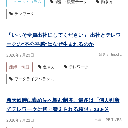
ニュース・コラム
統計・調査データ
働き方
テレワーク
「いっそ全員出社にしてください」 出社とテレワ
ークの"不公平感"はなぜ生まれるのか
出典
Itmedia
2026年7月23日
組織・制度
働き方
テレワーク
ワークライフバランス
悪天候時に勤め先へ望む制度、最多は「個人判断
でテレワークに切り替えられる権限」34.9％
出典
PR TIMES
2026年7月22日