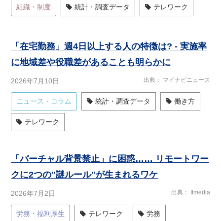
組織・制度
統計・調査データ
テレワーク
「在宅勤務」週4日以上する人の特徴は? - 実施率
に地域差や役職差があることも明らかに
出典
マイナビニュース
2026年7月10日
ニュース・コラム
統計・調査データ
働き方
テレワーク
「バーチャル背景禁止」に困惑…… リモートワー
クに2つの"謎ルール"が生まれるワケ
出典
Itmedia
2026年7月2日
労務・福利厚生
テレワーク
労務