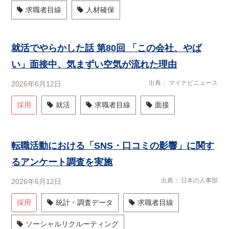
求職者目線
人材確保
就活でやらかした話 第80回 「この会社、やば
い」面接中、気まずい空気が流れた理由
出典
マイナビニュース
2026年6月12日
採用
就活
求職者目線
面接
転職活動における「SNS・口コミの影響」に関す
るアンケート調査を実施
出典
日本の人事部
2026年6月12日
採用
統計・調査データ
求職者目線
ソーシャルリクルーティング