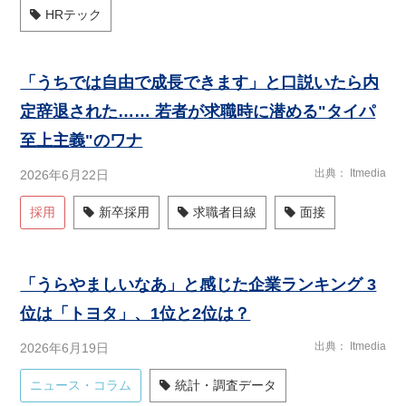
HRテック
「うちでは自由で成長できます」と口説いたら内
定辞退された…… 若者が求職時に潜める"タイパ
至上主義"のワナ
出典
Itmedia
2026年6月22日
採用
新卒採用
求職者目線
面接
「うらやましいなあ」と感じた企業ランキング 3
位は「トヨタ」、1位と2位は？
出典
Itmedia
2026年6月19日
ニュース・コラム
統計・調査データ