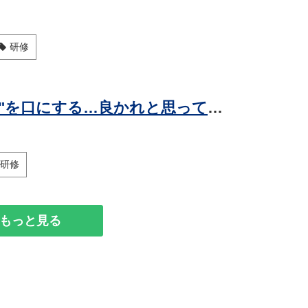
研修
自称･仕事がデキる上司ほど"この2文字"を口にする…良かれと思ってやっている｢一発アウト｣の声かけ
研修
もっと見る