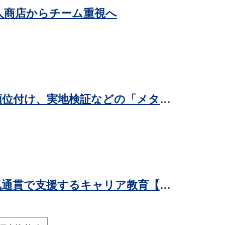
人商店からチーム重視へ
AI活用の業務成果には情報収集や優先順位付け、実地検証などの「メタスキル」が影響-パーソル総研調べ
社員の「学ぶ」「対話」「挑戦」を一気通貫で支援するキャリア教育【東京ガス】