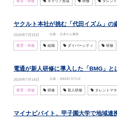
教育・研修
キャリア形成
研修
タレント
ヤクルト本社が挑む「代田イズム」の
出典
日本の人事部
2026年7月15日
教育・研修
組織
ダイバーシティ
研修
電通が新人研修に導入した「BMG」と
出典
NIKKEI STYLE
2026年7月14日
教育・研修
研修
新人研修
タレントマネ