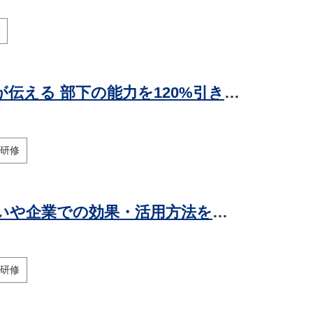
【著者が語る】エグゼクティブコーチが伝える 部下の能力を120%引き出す対話質問術
研修
コーチングとは？ティーチングとの違いや企業での効果・活用方法を解説
研修