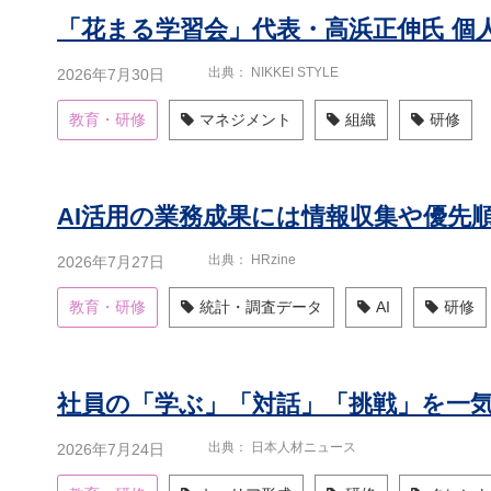
「花まる学習会」代表・高浜正伸氏 個
出典
NIKKEI STYLE
2026年7月30日
教育・研修
マネジメント
組織
研修
出典
HRzine
2026年7月27日
教育・研修
統計・調査データ
AI
研修
出典
日本人材ニュース
2026年7月24日