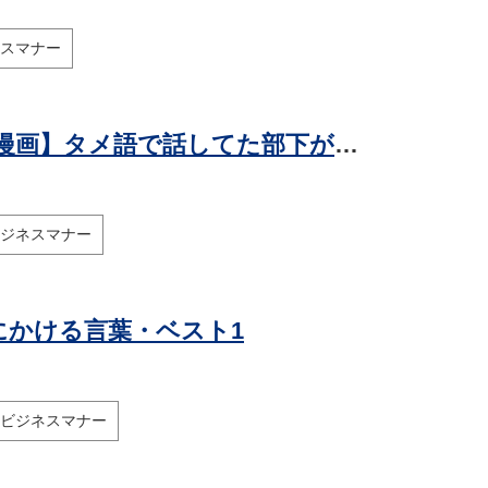
スマナー
その分断、わかりあえない? 第28回 【漫画】タメ語で話してた部下が年上だったら…? "年上部下"と"年下上司"の敬語問題、意外と難しい
ジネスマナー
にかける言葉・ベスト1
ビジネスマナー