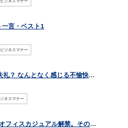
ビジネスマナー
一言・ベスト1
ビジネスマナー
後輩から「壁打ちさせてください」は失礼？ なんとなく感じる不愉快さの正体
ジネスマナー
働き方改革の現実 第32回 働き方改革でオフィスカジュアル解禁。その初日に起きたこと