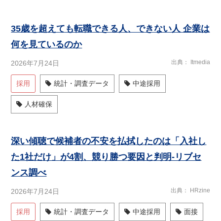
35歳を超えても転職できる人、できない人 企業は
何を見ているのか
出典
Itmedia
2026年7月24日
採用
統計・調査データ
中途採用
人材確保
深い傾聴で候補者の不安を払拭したのは「入社し
た1社だけ」が4割、競り勝つ要因と判明-リブセ
ンス調べ
出典
HRzine
2026年7月24日
採用
統計・調査データ
中途採用
面接