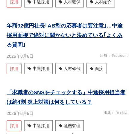
採用
中途採用
人材確保
人材紹介
年商92億円社長｢AB型の応募者は要注意｣…中途
採用面接で絶対に聞かないと決めている｢よくあ
る質問｣
出典
President
2026年8月6日
採用
中途採用
人材確保
面接
「求職者のSNSをチェックする」中途採用担当者
は約4割 炎上対策は何をしている？
出典
Itmedia
2026年8月5日
採用
中途採用
危機管理