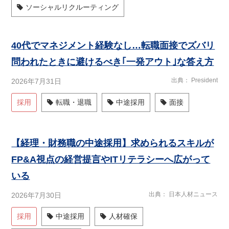
ソーシャルリクルーティング
40代でマネジメント経験なし…転職面接でズバリ
問われたときに避けるべき｢一発アウト｣な答え方
出典
President
2026年7月31日
採用
転職・退職
中途採用
面接
【経理・財務職の中途採用】求められるスキルが
FP&A視点の経営提言やITリテラシーへ広がって
いる
出典
日本人材ニュース
2026年7月30日
採用
中途採用
人材確保