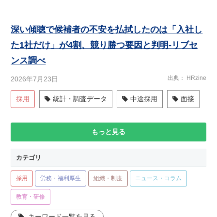
深い傾聴で候補者の不安を払拭したのは「入社し
た1社だけ」が4割、競り勝つ要因と判明-リブセ
ンス調べ
出典
HRzine
2026年7月23日
採用
統計・調査データ
中途採用
面接
もっと見る
カテゴリ
採用
労務・福利厚生
組織・制度
ニュース・コラム
教育・研修
キーワード一覧を見る