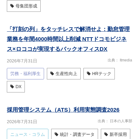
母集団形成
「打刻の列」をタッチレスで解消せよ：勤怠管理
業務を年間4000時間以上削減 NTTドコモビジネ
ス×ロココが実現するバックオフィスDX
出典
Itmedia
2026年7月31日
労務・福利厚生
生産性向上
HRテック
DX
採用管理システム（ATS）利用実態調査2026
出典
日本の人事部
2026年7月31日
ニュース・コラム
統計・調査データ
新卒採用