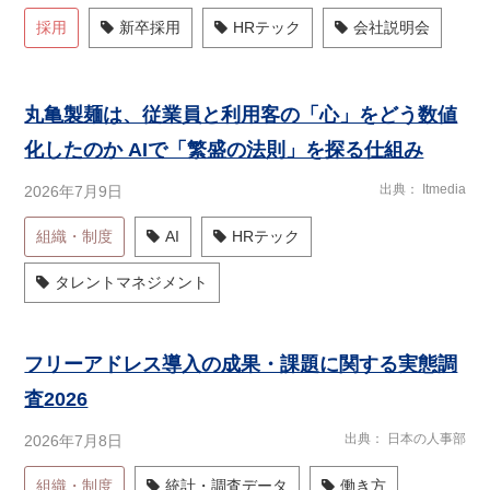
採用
新卒採用
HRテック
会社説明会
丸亀製麺は、従業員と利用客の「心」をどう数値
化したのか AIで「繁盛の法則」を探る仕組み
出典
Itmedia
2026年7月9日
組織・制度
AI
HRテック
タレントマネジメント
フリーアドレス導入の成果・課題に関する実態調
査2026
出典
日本の人事部
2026年7月8日
組織・制度
統計・調査データ
働き方