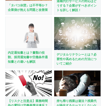
退職代行サービスの対応はど
「タバコ休憩」は不平等か？
うする？企業がすべきポイン
企業側が抱える問題と改善策
トを詳しく解説！
内定通知書とは？書類の役
デジタルリテラシーとは？必
割、採用通知書や労働条件通
要性や高めるための方法につ
知書との違いも解説
いてご紹介
持ち帰り残業は違法？残業代
【リスクと注意点】業務時間
が発生するケースとしないケ
外の電話は労働基準法違反？