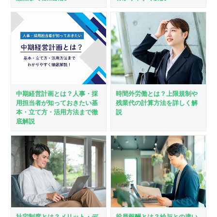
中期経営計画とは？人事・採
時間外労働とは？上限規制や
用担当者が知っておきたい基
残業代の計算方法を詳しく解
本・立て方・活用方法まで徹
説
底解説
社宅制度とは？メリット・デ
役員報酬とは？給与との違い