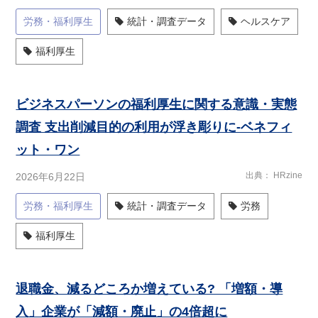
労務・福利厚生
統計・調査データ
ヘルスケア
福利厚生
ビジネスパーソンの福利厚生に関する意識・実態
調査 支出削減目的の利用が浮き彫りに-ベネフィ
ット・ワン
出典
HRzine
2026年6月22日
労務・福利厚生
統計・調査データ
労務
福利厚生
退職金、減るどころか増えている? 「増額・導
入」企業が「減額・廃止」の4倍超に