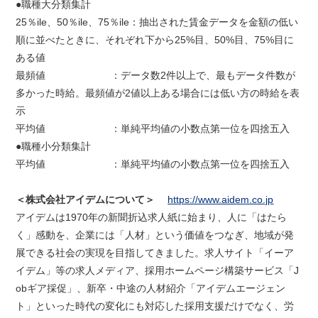
●職種大分類集計
25％ile、50％ile、75％ile：抽出された賃金データを金額の低い
順に並べたときに、それぞれ下から25%目、50%目、75%目に
ある値
最頻値 ：データ数2件以上で、最もデータ件数が
多かった時給。最頻値が2値以上ある場合には低い方の時給を表
示
平均値 ：単純平均値の小数点第一位を四捨五入
●職種小分類集計
平均値 ：単純平均値の小数点第一位を四捨五入
＜株式会社アイデムについて＞
https://www.aidem.co.jp
アイデムは1970年の新聞折込求人紙に始まり、人に「はたら
く」感動を、企業には「人材」という価値をつなぎ、地域が発
展できる社会の実現を目指してきました。求人サイト「イーア
イデム」等の求人メディア、採用ホームページ構築サービス「J
obギア採促」、新卒・中途の人材紹介「アイデムエージェン
ト」といった時代の変化にも対応した採用支援だけでなく、労