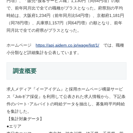
円増）、「販売･接客サービス職」1,130円（同54円増）の順
で、前年同月比で全ての職種がプラスとなった。府県別の平均
時給は、大阪府1,234円（前年同月比54円増）、京都府1,181円
（同78円増）、兵庫県1,157円（同64円増）の順となり、前年
同月比で全ての府県がプラスとなった。
ホームページ
https://apj.aidem.co.jp/wage/list/1/
では、職種
小分類など詳細集計を公表しています。
調査概要
求人メディア『イーアイデム』と採用ホームページ構築サービ
ス『Jobギア採促』を利用して公表された求人情報から、下記条
件のパート･アルバイトの時給データを抽出し、募集時平均時給
を集計した。
【集計対象データ】
●エリア