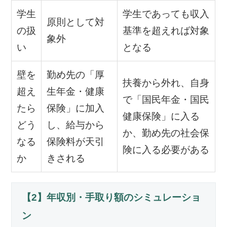
学生
学生であっても収入
原則として対
の扱
基準を超えれば対象
象外
い
となる
壁を
勤め先の「厚
扶養から外れ、自身
超え
生年金・健康
で「国民年金・国民
たら
保険」に加入
健康保険」に入る
どう
し、給与から
か、勤め先の社会保
なる
保険料が天引
険に入る必要がある
か
きされる
【2】年収別・手取り額のシミュレーショ
ン