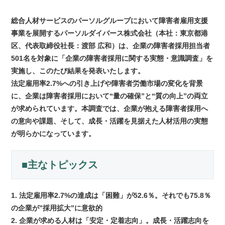
総合人材サービスのパーソルグループにおいて障害者雇用支援
事業を展開するパーソルダイバース株式会社（本社：東京都港
区、代表取締役社長：渡部 広和）は、企業の障害者採用担当者
501名を対象に「企業の障害者採用に関する実態・意識調査」を
実施し、このたび結果を発表いたします。
法定雇用率2.7%への引き上げや障害者労働市場の変化を背景
に、企業は障害者採用において“量の確保”と“質の向上”の両立
が求められています。本調査では、企業が抱える障害者採用へ
の意向や課題、そして、成長・活躍を見据えた人材活用の実態
が明らかになっています。
■主なトピックス
1. 法定雇用率2.7%の達成は「困難」が52.6％。それでも75.8％
の企業が”採用拡大”に意欲的
2. 企業が求める人材は「安定・定着志向」。成長・活躍志向を