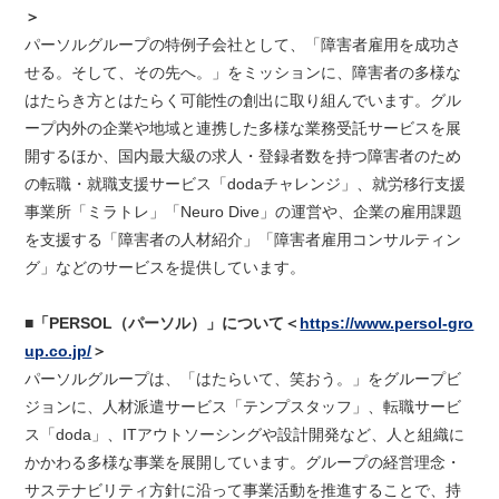
＞
パーソルグループの特例子会社として、「障害者雇用を成功さ
せる。そして、その先へ。」をミッションに、障害者の多様な
はたらき方とはたらく可能性の創出に取り組んでいます。グル
ープ内外の企業や地域と連携した多様な業務受託サービスを展
開するほか、国内最大級の求人・登録者数を持つ障害者のため
の転職・就職支援サービス「dodaチャレンジ」、就労移行支援
事業所「ミラトレ」「Neuro Dive」の運営や、企業の雇用課題
を支援する「障害者の人材紹介」「障害者雇用コンサルティン
グ」などのサービスを提供しています。
■「PERSOL（パーソル）」について＜
https://www.persol-gro
up.co.jp/
＞
パーソルグループは、「はたらいて、笑おう。」をグループビ
ジョンに、人材派遣サービス「テンプスタッフ」、転職サービ
ス「doda」、ITアウトソーシングや設計開発など、人と組織に
かかわる多様な事業を展開しています。グループの経営理念・
サステナビリティ方針に沿って事業活動を推進することで、持