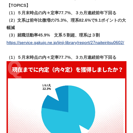
【TOPICS】
（1）５月末時点の内々定率77.7%、３カ月連続前年下回る
（2）文系は前年比微増の75.3%、理系82.6%で9.1ポイントの大
幅減
（3）就職活動率45.9% 文系５割超、理系は３割
https://service.gakujo.ne.jp/jinji-library/report/27naiteiritsu0602/
（1）５月末時点の内々定率77.7%、３カ月連続前年下回る