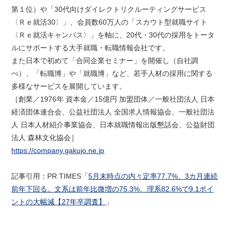
第１位）や「30代向けダイレクトリクルーティングサービス
〈Ｒｅ就活30〉」、会員数60万人の「スカウト型就職サイト
〈Ｒｅ就活キャンパス〉」を軸に、20代・30代の採用をトータ
ルにサポートする大手就職・転職情報会社です。
また日本で初めて「合同企業セミナー」を開催し（自社調
べ）、「転職博」や「就職博」など、若手人材の採用に関する
多様なサービスを展開しています。
［創業／1976年 資本金／15億円 加盟団体／一般社団法人 日本
経済団体連合会、公益社団法人 全国求人情報協会、一般社団法
人 日本人材紹介事業協会、日本就職情報出版懇話会、公益財団
法人 森林文化協会］
https://company.gakujo.ne.jp
記事引用：PR TIMES「
5月末時点の内々定率77.7%、3カ月連続
前年下回る。文系は前年比微増の75.3%、理系82.6%で9.1ポイ
ントの大幅減【27年卒調査】
」