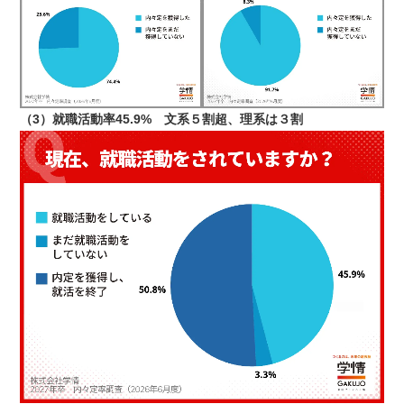
（3）就職活動率45.9% 文系５割超、理系は３割