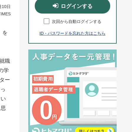
ログインする
月10日
IMES
次回から自動ログインする
」を
ID・パスワードを忘れた方はこちら
就職
の学
Iター
あっ
たい
と思