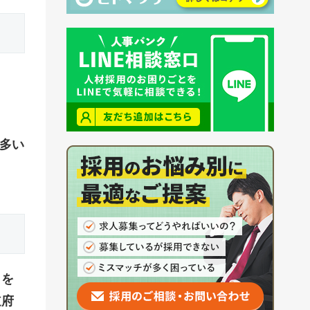
の多い
」を
道府