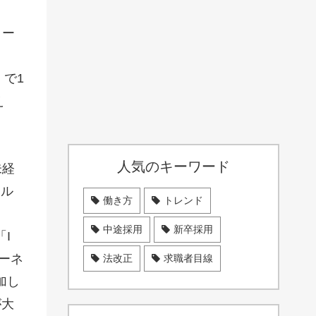
ター
で1
え
人気のキーワード
未経
ネル
働き方
トレンド
中途採用
新卒採用
I
ーネ
法改正
求職者目線
加し
が大