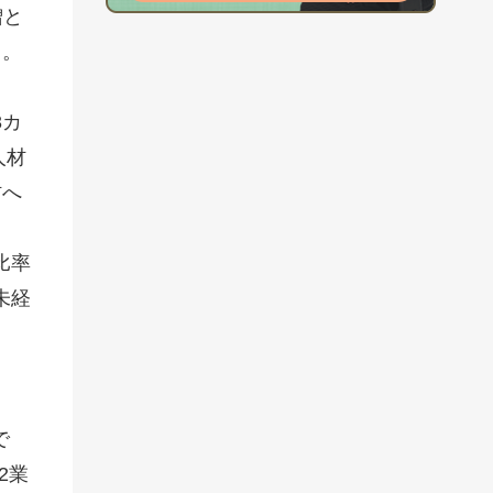
増と
る。
3カ
人材
材へ
比率
未経
で
2業