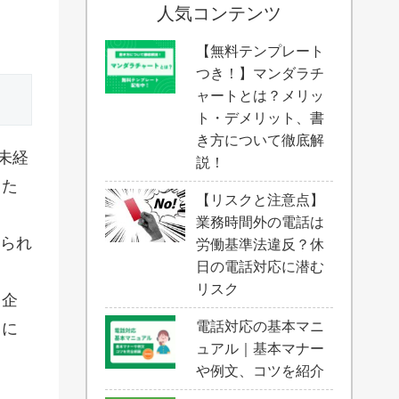
人気コンテンツ
【無料テンプレート
つき！】マンダラチ
ャートとは？メリッ
ト・デメリット、書
き方について徹底解
未経
説！
した
【リスクと注意点】
業務時間外の電話は
えられ
労働基準法違反？休
日の電話対応に潜む
リスク
も企
電話対応の基本マニ
力に
ュアル｜基本マナー
や例文、コツを紹介