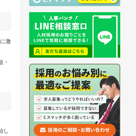
らに激
信・
始し