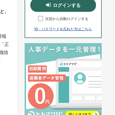
ログインする
%と、
次回から自動ログインする
ID・パスワードを忘れた方はこちら
情報
「正
職情
件