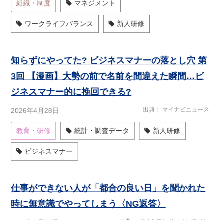
組織・制度
マネジメント
ワークライフバランス
新人研修
知らずにやってた? ビジネスマナーの落とし穴 第
3回 【漫画】大勢の前で名前を間違えた瞬間…ビ
ジネスマナー的に挽回できる?
出典
マイナビニュース
2026年4月28日
教育・研修
統計・調査データ
新人研修
ビジネスマナー
仕事ができない人が「都合の良い日」を聞かれた
時に無意識でやってしまう〈NG返答〉