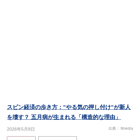
スピン経済の歩き方："やる気の押し付け"が新人
を壊す？ 五月病が生まれる「構造的な理由」
出典
Itmedia
2026年5月8日