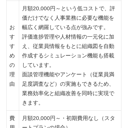
月額20,000円～という低コストで、評
価だけでなく人事業務に必要な機能を
お
幅広く網羅している点が強みです。
す
評価進捗管理や人材情報の一元化に加
す
え、従業員情報をもとに組織図を自動
め
作成するシミュレーション機能も搭載
の
しています。
理
面談管理機能やアンケート（従業員満
由
足度調査など）の実施もできるため、
業務効率化と組織改善を同時に実現で
きます。
費
月額20,000円～・初期費用なし（スタ
用
ートプランの場合）