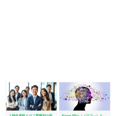
人時生産性とは？業種別の平
Know Who（ノウフ―）と