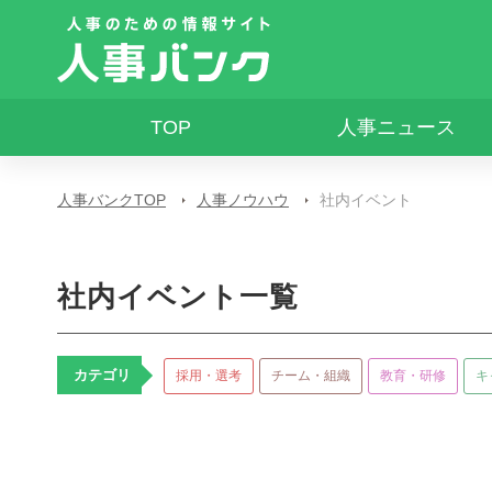
TOP
人事ニュース
人事バンクTOP
人事ノウハウ
社内イベント
社内イベント一覧
カテゴリ
採用・選考
チーム・組織
教育・研修
キ