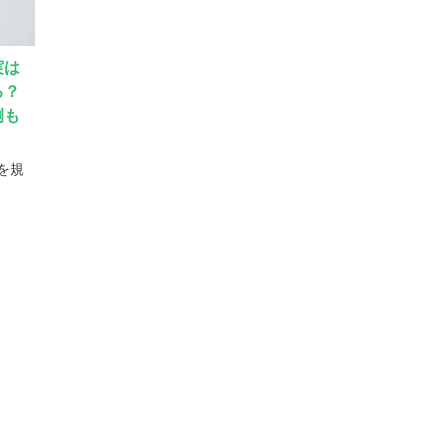
実は
る？
例も
を規