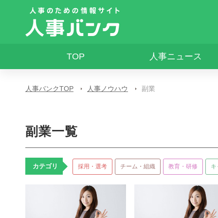
TOP
人事ニュース
人事バンクTOP
人事ノウハウ
副業
副業一覧
カテゴリ
採用・選考
チーム・組織
教育・研修
キ