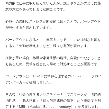
精力的に仕事に取り組んでいた人が、燃え尽きたかのように熱
意や意欲を失ってしまう状態ことです。
心身への過剰なストレスが断続的に続くことで、バーンアウト
が発生すると言われています。
バーンアウトになると、「無気力になる」「いい加減な対応を
する」「欠勤が増える」など、様々な兆候が表れます。
症状が重い場合、離職や家庭生活の崩壊、自殺につながること
もあるため、異常を感じたら早めに対処することが重要です。
バーンアウトは、1974年に精神心理学者のハーバート・フロイ
デンバーガーが提唱しました。
その後、社会心理学者クリスティーナ・マスラークが「情緒的
消耗感」「脱人格化」「個人的達成感の低下」から重症度を判
定する「MBI （Maslach Burnout Inventory）」を考案しまし