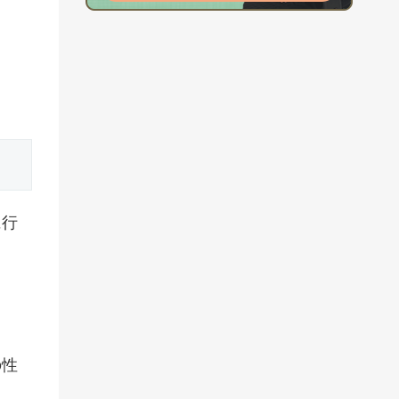
に行
の性