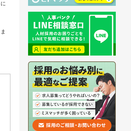
りに
きま
。