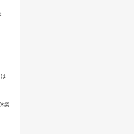
は
とは
休業