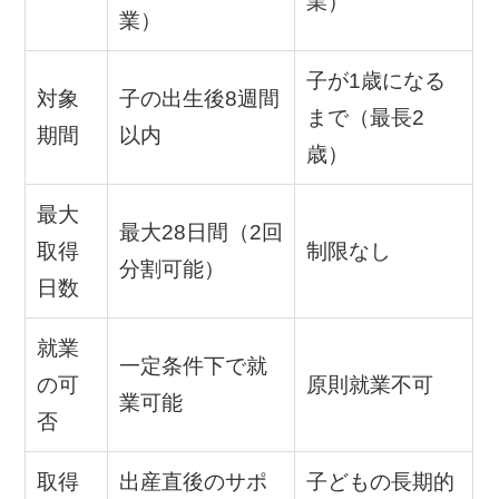
業）
業）
子が1歳になる
対象
子の出生後8週間
まで（最長2
期間
以内
歳）
最大
最大28日間（2回
取得
制限なし
分割可能）
日数
就業
一定条件下で就
の可
原則就業不可
業可能
否
取得
出産直後のサポ
子どもの長期的