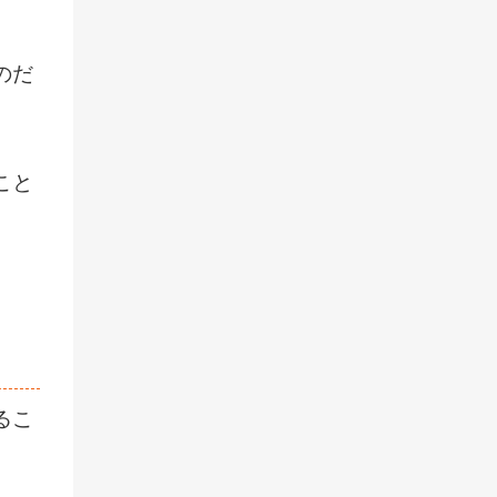
のだ
こと
るこ