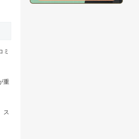
コミ
が重
、ス