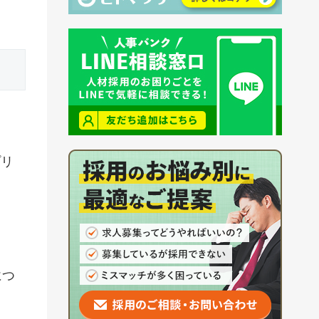
プリ
につ