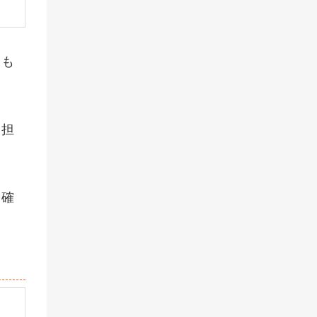
るも
、担
を確