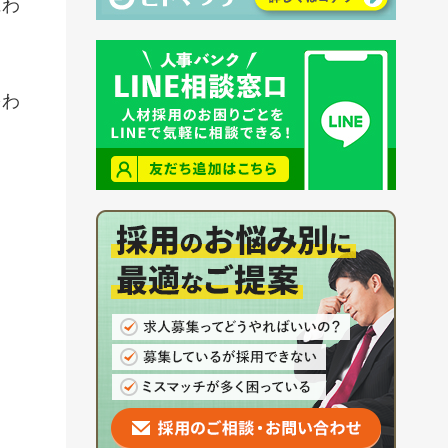
にわ
をわ