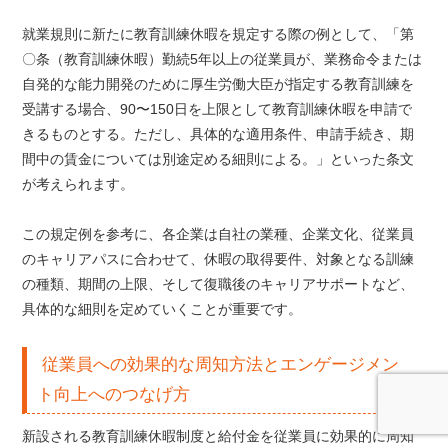
就業規則に新たに教育訓練休暇を規定する際の例として、「第
〇条（教育訓練休暇）勤続5年以上の従業員が、業務命令または
自発的な能力開発のために厚生労働大臣が指定する教育訓練を
受講する場合、90〜150日を上限として教育訓練休暇を申請で
きるものとする。ただし、具体的な適用条件、申請手続き、期
間中の賃金については別途定める細則による。」といった条文
が考えられます。
この規定例を参考に、各企業は自社の業種、企業文化、従業員
のキャリアパスに合わせて、休暇の取得要件、対象となる訓練
の種類、期間の上限、そして復職後のキャリアサポートなど、
具体的な細則を定めていくことが重要です。
従業員への効果的な周知方法とエンゲージメン
ト向上へのつなげ方
新設される教育訓練休暇制度と給付金を従業員に効果的に周知