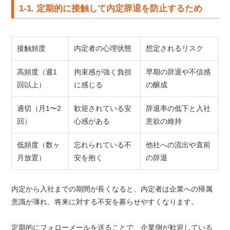
1-1. 定期的に接触して内定辞退を防止するため
接触頻度
内定者の心理状態
想定されるリスク
高頻度（週1
拘束感が強く負担
早期の辞退や不信感
回以上）
に感じる
の醸成
適切（月1〜2
歓迎されている安
辞退率の低下と入社
回）
心感がある
意欲の維持
低頻度（数ヶ
忘れられている不
他社への流出や直前
月放置）
安を抱く
の辞退
内定から入社までの期間が長くなると、内定者は企業への帰属
意識が薄れ、将来に対する不安を募らせやすくなります。
定期的にフォローメールを送ることで、企業側が歓迎している