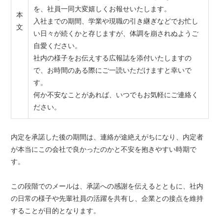
を、社員一同大変嬉しくお報せいたします。
本
入社までの期間、学業や現職の引き継ぎなどでお忙し
文
い日々が続くかと存じますが、体調を崩されぬようご
自愛ください。
社内の様子をお伝えする広報誌を添付いたしますの
で、お時間のある際にご一読いただけますと幸いで
す。
何か不安なことがあれば、いつでもお気軽にご連絡く
ださい。
内定を承諾した後の期間は、連絡が途絶えがちになり、内定者
が本当にこの会社で良かったのかと不安を抱きやすい時期で
す。
この段階でのメールは、承諾への感謝を伝えるとともに、社内
の日常の様子や先輩社員の活躍を共有し、企業との接点を維持
することが目的となります。