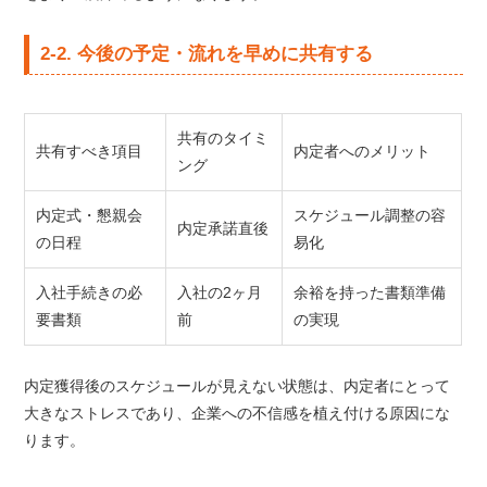
2-2. 今後の予定・流れを早めに共有する
共有のタイミ
共有すべき項目
内定者へのメリット
ング
内定式・懇親会
スケジュール調整の容
内定承諾直後
の日程
易化
入社手続きの必
入社の2ヶ月
余裕を持った書類準備
要書類
前
の実現
内定獲得後のスケジュールが見えない状態は、内定者にとって
大きなストレスであり、企業への不信感を植え付ける原因にな
ります。