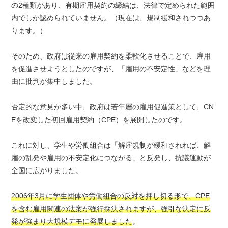
の2種類があり、有期雇用契約の締結は、法律で定められた範囲
内でしか認められていません。（現在は、規制緩和されつつあ
ります。）
そのため、政府は従来の雇用契約を柔軟化させることで、雇用
を促進させようとしたのですが、「雇用の不安定性」などを理
由に批判が集中しました。
否定的な意見が多い中、政府は若年層の雇用促進策として、CN
Eを改変した初回雇用契約（CPE）を展開したのです。
これに対し、学生や労働組合は「解雇規制が緩和されれば、解
雇の乱発や雇用の不安定化につながる」と反発し、抗議運動が
全国に広がりました。
2006年3月に学生団体や労働組合の反対を押し切る形で、CPE
を含む雇用関連の法案が強行採決されますが、強引な決定に反
発が強まり大規模デモに発展しました
。