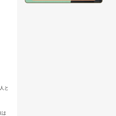
4人と
数は