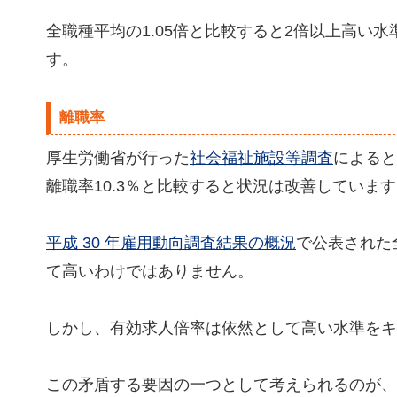
全職種平均の1.05倍と比較すると2倍以上高い
す。
離職率
厚生労働省が行った
社会福祉施設等調査
によると
離職率10.3％と比較すると状況は改善していま
平成 30 年雇用動向調査結果の概況
で公表された
て高いわけではありません。
しかし、有効求人倍率は依然として高い水準をキ
この矛盾する要因の一つとして考えられるのが、