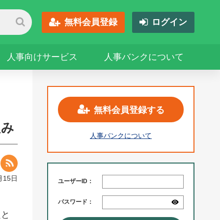
無料会員登録
ログイン
人事向けサービス
人事バンクについて
無料会員登録する
組み
人事バンクについて
月15日
ユーザーID：
パスワード：
題と