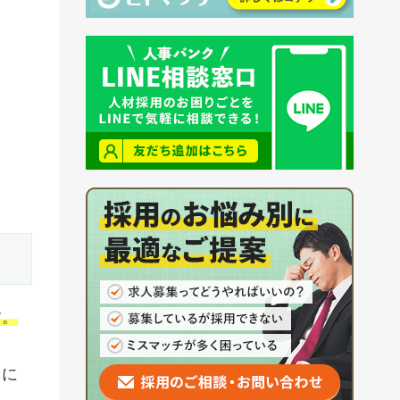
す。
るに