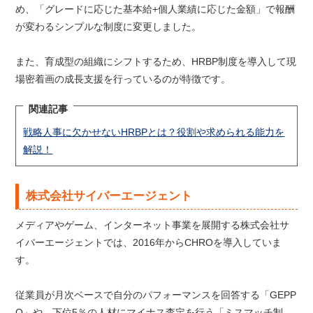
め、「グレードに応じた基本給+個人業績に応じた金額」で報酬
が変わるシンプルな制度に変更しました。
また、育成型の組織にシフトするため、HRBP制度を導入して現
場密着画の成長支援を行っているのが特徴です。
関連記事
戦略人事に欠かせないHRBPとは？役割や求められる能力を
解説！
株式会社サイバーエージェント
メディアやゲーム、インターネット事業を展開する株式会社サ
イバーエージェントでは、2016年からCHROを導入していま
す。
従業員が月次ベースで自分のパフォーマンスを回答する「GEPP
O」や、下位5％の人材にマイナス査定を行う「ミスマッチ制