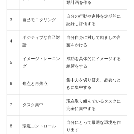
動計画を作る
自分の行動や進捗を定期的に
3
自己モニタリング
記録し評価する
ポジティブな自己対
自分自身に対して励ましの言
4
話
葉をかける
イメージトレーニン
成功を具体的にイメージする
5
グ
練習をする
集中力を切り替え、必要なと
6
焦点と再焦点
きに集中する
現在取り組んでいるタスクに
7
タスク集中
完全に集中する
自分にとって最適な環境を作
8
環境コントロール
り出す