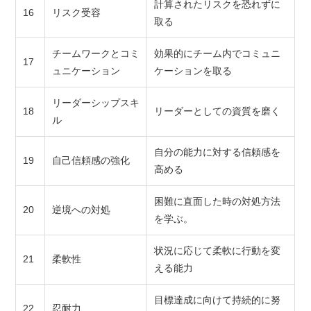
計算されたリスクを恐れずに
16
リスク受容
取る
チームワークとコミ
効果的にチーム内でコミュニ
17
ュニケーション
ケーションを取る
リーダーシップスキ
18
リーダーとしての資質を磨く
ル
自分の能力に対する信頼感を
19
自己信頼感の強化
高める
困難に直面した時の対処方法
20
逆境への対処
を学ぶ。
状況に応じて柔軟に行動を変
21
柔軟性
える能力
目標達成に向けて持続的に努
22
忍耐力