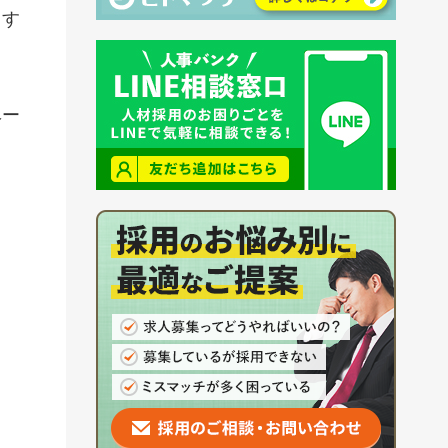
用す
ベー
ま