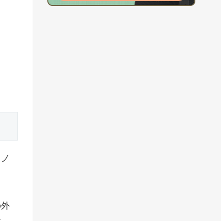
イノ
の外