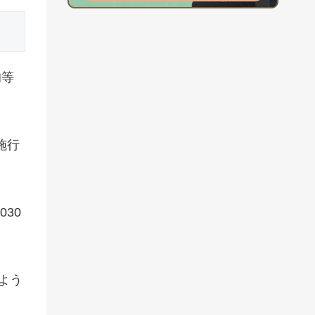
均等
施行
30
よう