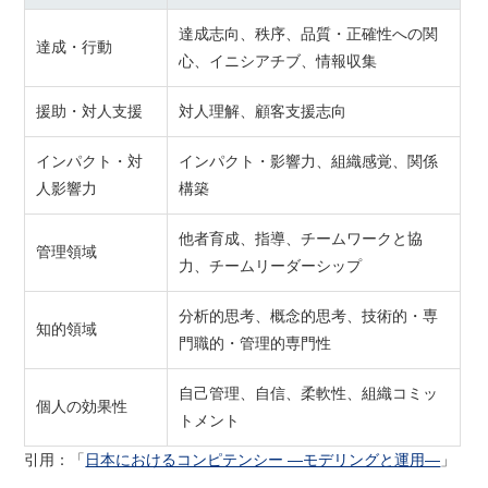
達成志向、秩序、品質・正確性への関
達成・行動
心、イニシアチブ、情報収集
援助・対人支援
対人理解、顧客支援志向
インパクト・対
インパクト・影響力、組織感覚、関係
人影響力
構築
他者育成、指導、チームワークと協
管理領域
力、チームリーダーシップ
分析的思考、概念的思考、技術的・専
知的領域
門職的・管理的専門性
自己管理、自信、柔軟性、組織コミッ
個人の効果性
トメント
引用：「
日本におけるコンピテンシー ―モデリングと運用―
」