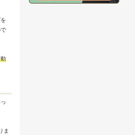
ズを
ので
活動
なっ
りま