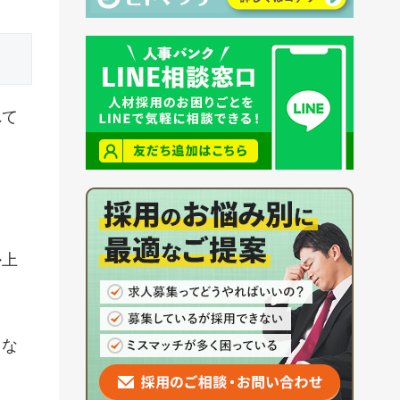
れて
か上
らな