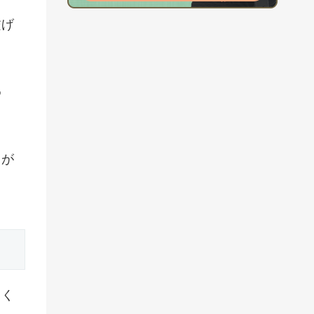
繋げ
め
とが
しく