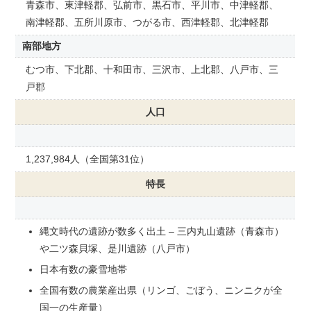
青森市、東津軽郡、弘前市、黒石市、平川市、中津軽郡、
南津軽郡、五所川原市、つがる市、西津軽郡、北津軽郡
南部地方
むつ市、下北郡、十和田市、三沢市、上北郡、八戸市、三
戸郡
人口
1,237,984人（全国第31位）
特長
縄文時代の遺跡が数多く出土 – 三内丸山遺跡（青森市）
や二ツ森貝塚、是川遺跡（八戸市）
日本有数の豪雪地帯
全国有数の農業産出県（リンゴ、ごぼう、ニンニクが全
国一の生産量）