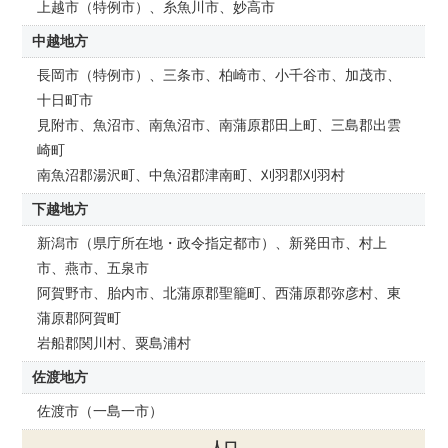
上越市（特例市）、糸魚川市、妙高市
中越地方
長岡市（特例市）、三条市、柏崎市、小千谷市、加茂市、
十日町市
見附市、魚沼市、南魚沼市、南蒲原郡田上町、三島郡出雲
崎町
南魚沼郡湯沢町、中魚沼郡津南町、刈羽郡刈羽村
下越地方
新潟市（県庁所在地・政令指定都市）、新発田市、村上
市、燕市、五泉市
阿賀野市、胎内市、北蒲原郡聖籠町、西蒲原郡弥彦村、東
蒲原郡阿賀町
岩船郡関川村、粟島浦村
佐渡地方
佐渡市（一島一市）
人口