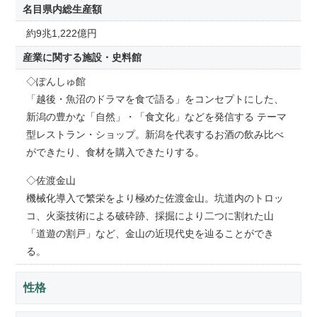
名目県内総生産額
約9兆1,222億円
産業に関する施設・史料館
◇ぽんしゅ館
「越後・魚沼のドラマを食で語る」をコンセプトにした、
新潟の豊かな「自然」・「食文化」などを発信する テーマ
型レストラン・ショップ。新潟を代表するお酒の飲み比べ
ができたり、食材を購入できたりする。
◇佐渡金山
機械化導入で繁栄をより極めた佐渡金山。坑道内のトロッ
コ、火薬技術による破砕跡、採掘により二つに割れた山
「道遊の割戸」など、金山の近現代史を辿ることができ
る。
性格