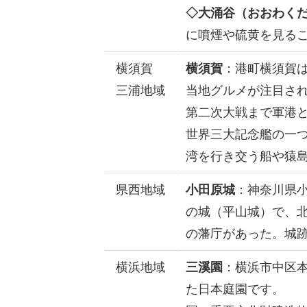
◇大涌谷（おおわく
に噴煙や硫黄を見る
横須賀
横須賀
：港町横須賀
三浦地域
当地グルメが注目さ
第二次大戦まで軍港
世界三大記念艦の一
湾を行き交う船や猿
県西地域
小田原城
：神奈川県
の城（平山城）で、
の藩庁があった。城
横浜地域
三溪園
：横浜市中区
た日本庭園です。