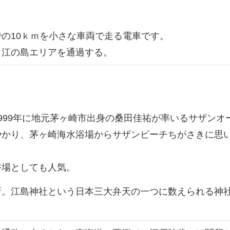
の10ｋｍを小さな車両で走る電車です。
・江の島エリアを通過する。
999年に地元茅ヶ崎市出身の桑田佳祐が率いるサザンオ
やかり、茅ヶ崎海水浴場からサザンビーチちがさきに思
浴場としても人気。
所。江島神社という日本三大弁天の一つに数えられる神