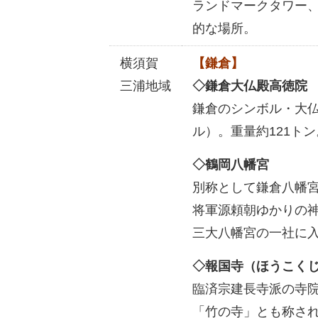
ランドマークタワー
的な場所。
横須賀
【鎌倉】
三浦地域
◇鎌倉大仏殿高徳院
鎌倉のシンボル・大仏様
ル）。重量約121トン
◇鶴岡八幡宮
別称として鎌倉八幡
将軍源頼朝ゆかりの
三大八幡宮の一社に
◇報国寺（ほうこく
臨済宗建長寺派の寺
「竹の寺」とも称さ