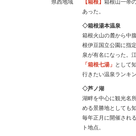
県西地域
【箱根】
箱根山一帯
あった。
◇箱根湯本温泉
箱根火山の麓から中
根伊豆国立公園に指
泉が有名になった。
「箱根七湯」
として
行きたい温泉ランキン
◇芦ノ湖
湖畔を中心に観光名
める景勝地としても
毎年正月に開催され
ト地点。