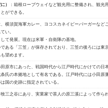
だに）
：箱根ロープウェイなど観光用に整備され、観光
ことができる。
は、横須賀海軍カレー、ヨコスカネイビーバーガーなど
れてい。
として発展。現在は米軍・自衛隊の基地。
つである「三笠」が保存されており、三笠の後ろには東
島も望めます。
小田原市にあった、戦国時代から江戸時代にかけての日
北条氏の本拠地として有名である。江戸時代には小田原
跡は国の史跡に指定されている。
本牧三之谷にあり、実業家で茶人の原三溪によって作ら