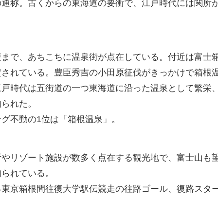
の通称。古くからの東海道の要衝で、江戸時代には関所
腹まで、あちこちに温泉街が点在している。付近は富士
定されている。豊臣秀吉の小田原征伐がきっかけで箱根
江戸時代は五街道の一つ東海道に沿った温泉として繁栄
知られた。
グ不動の1位は「箱根温泉」。
所やリゾート施設が数多く点在する観光地で、富士山も
知られている。
る東京箱根間往復大学駅伝競走の往路ゴール、復路スタ