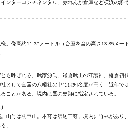
、インターコンチネンタル、赤れんが倉庫など横浜の象
。像高約11.39メートル（台座を含め高さ13.35メー
。
宮とも呼ばれる。武家源氏、鎌倉武士の守護神。鎌倉初
神社として全国の八幡社の中では知名度が高く、近年で
入ることがある。境内は国の史跡に指定されている。
じ）
院。山号は功臣山。本尊は釈迦三尊。境内に竹林があり
れる。