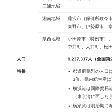
三浦地域
湘南地域
藤沢市（保健所政令
秦野市、伊勢原市、
県西地域
小田原市（特例市）
中井町、大井町、松
人口
9,237,337人（全国
特長
都道府県別の人口
3位。県内総生産は
横浜港は国際貿易
（東京湾に面した
横須賀は明治期に