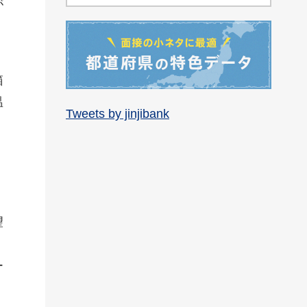
が
箱
温
Tweets by jinjibank
、
望
ー