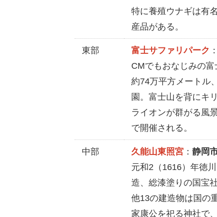
特に養殖ウナギは有
産品がある。
東部
富士サファリパーク
CMでもおなじみの富
約74万平方メートル
園。富士山を背にキ
ライオンが群がる風
で開催される。
中部
久能山東照宮
：
静岡
元和2（1616）年
造、総漆塗りの国宝
他13の建造物は国の
家康公を祀る神社で、