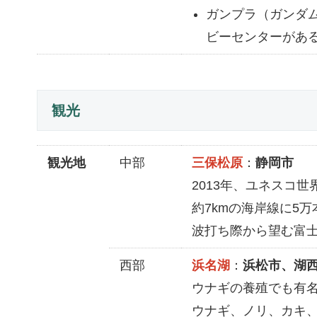
ガンプラ（ガンダ
ビーセンターがあ
観光
観光地
中部
三保松原
：
静岡市
2013年、ユネスコ
約7kmの海岸線に5
波打ち際から望む富
西部
浜名湖
：
浜松市、湖
ウナギの養殖でも有
ウナギ、ノリ、カキ