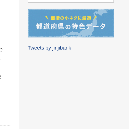
Tweets by jinjibank
の
さ
家