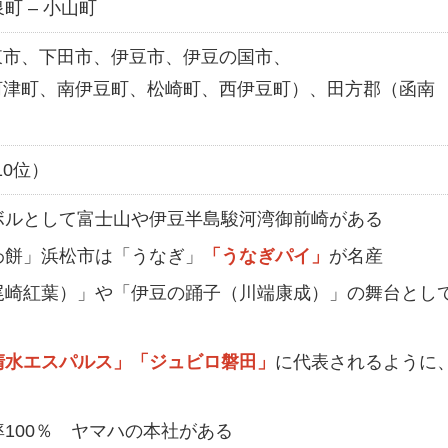
町 – 小山町
東市、下田市、伊豆市、伊豆の国市、
河津町、南伊豆町、松崎町、西伊豆町）、田方郡（函南
10位）
ボルとして富士山や伊豆半島駿河湾御前崎がある
わ餅」浜松市は「うなぎ」
「うなぎパイ」
が名産
尾崎紅葉）」や「伊豆の踊子（川端康成）」の舞台とし
清水エスパルス」「ジュビロ磐田」
に代表されるように
100％ ヤマハの本社がある