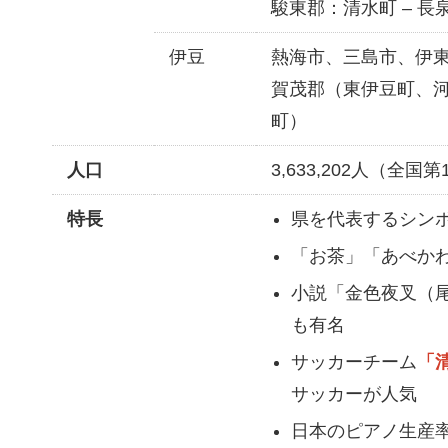
駿東郡：清水町 – 長泉
伊豆
熱海市、三島市、伊
賀茂郡（東伊豆町、
町）
人口
3,633,202人（全国第
特長
県を代表するシン
「お茶」「あべか
小説「金色夜叉（
も有名
サッカーチーム
「
サッカーが人気
日本のピアノ生産率