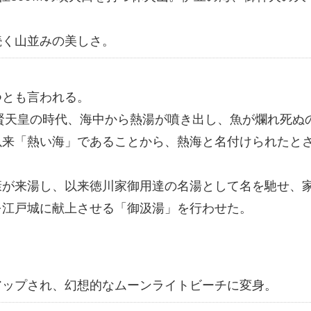
続く山並みの美しさ。
つとも言われる。
仁賢天皇の時代、海中から熱湯が噴き出し、魚が爛れ死ぬ
以来「熱い海」であることから、熱海と名付けられたと
康が来湯し、以来徳川家御用達の名湯として名を馳せ、
を江戸城に献上させる「御汲湯」を行わせた。
。
アップされ、幻想的なムーンライトビーチに変身。