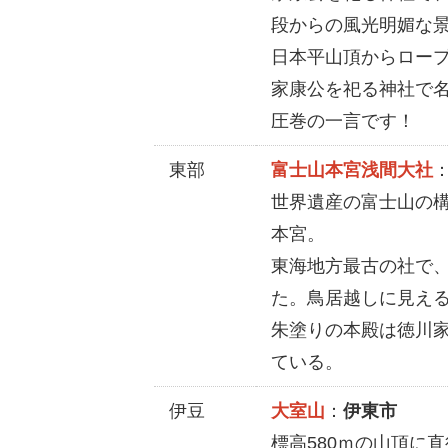
段からの風光明媚な
日本平山頂からロー
家康公を祀る神社で
圧巻の一言です！
東部
富士山本宮浅間大社
世界遺産の富士山の構
本宮。
東海地方最古の社で、
た。鳥居越しに見え
朱塗りの本殿は徳川
ている。
伊豆
大室山
：
伊東市
標高580ｍの山頂に