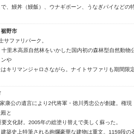
名で、鰻丼（鰻飯）、ウナギボーン、うなぎパイなどの
：
裾野市
士サファリパーク。
、十里木高原自然林をいかした国内初の森林型自然動物
リンや
景はキリマンジャロさながら。ナイトサファリも期間限
市
徳川家康公の遺言により2代将軍・徳川秀忠公が創建。権現
社殿と
重要文化財。2005年の総塗り替えで美しく蘇った。
建築史上特筆される絢爛豪華な建物は重文。1159段の