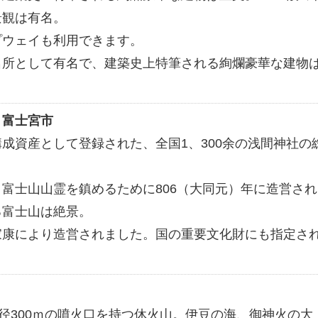
景観は有名。
プウェイも利用できます。
名所として有名で、建築史上特筆される絢爛豪華な建物
：
富士宮市
成資産として登録された、全国1、300余の浅間神社の
富士山山霊を鎮めるために806（大同元）年に造営され
る富士山は絶景。
家康により造営されました。国の重要文化財にも指定さ
直径300ｍの噴火口を持つ休火山。伊豆の海、御神火の大