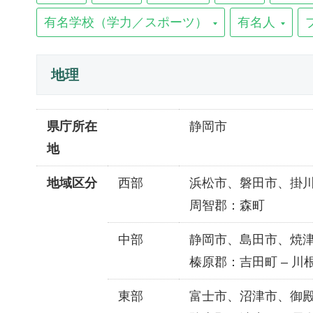
有名学校（学力／スポーツ）
有名人
地理
県庁所在
静岡市
地
地域区分
西部
浜松市、磐田市、掛
周智郡：森町
中部
静岡市、島田市、焼
榛原郡：吉田町 – 川
東部
富士市、沼津市、御