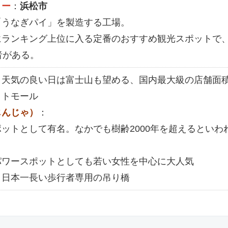
リー
：
浜松市
「うなぎパイ」を製造する工場。
にランキング上位に入る定番のおすすめ観光スポットで
者がある。
：天気の良い日は富士山も望める、国内最大級の店舗面
ットモール
じんじゃ）
：
ットとして有名。なかでも樹齢2000年を超えるといわ
、
パワースポットとしても若い女性を中心に大人気
：日本一長い歩行者専用の吊り橋