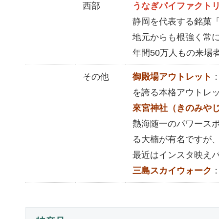
西部
うなぎパイファクト
静岡を代表する銘菓
地元からも根強く常
年間50万人もの来場
その他
御殿場アウトレット
を誇る本格アウトレ
來宮神社（きのみや
熱海随一のパワースポ
る大楠が有名ですが
最近はインスタ映え
三島スカイウォーク