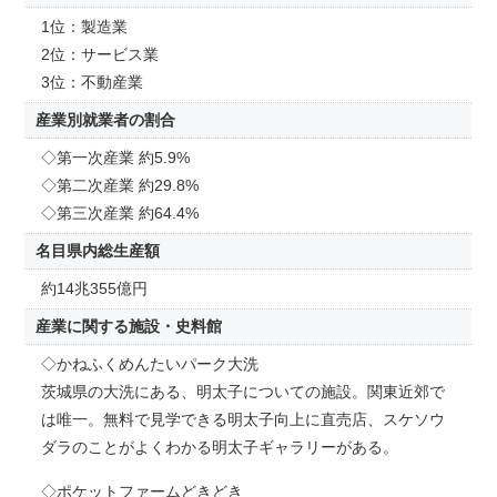
1位：製造業
2位：サービス業
3位：不動産業
産業別就業者の割合
◇第一次産業 約5.9%
◇第二次産業 約29.8%
◇第三次産業 約64.4%
名目県内総生産額
約14兆355億円
産業に関する施設・史料館
◇かねふくめんたいパーク大洗
茨城県の大洗にある、明太子についての施設。関東近郊で
は唯一。無料で見学できる明太子向上に直売店、スケソウ
ダラのことがよくわかる明太子ギャラリーがある。
◇ポケットファームどきどき