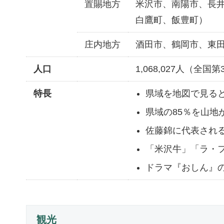
置賜地方
米沢市、南陽市、長
白鷹町、飯豊町）
庄内地方
酒田市、鶴岡市、東
人口
1,068,027人（全国第
特長
県域を地図で見る
県域の85％を山地
佐藤錦に代表され
「米沢牛」「ラ・
ドラマ『おしん』
観光