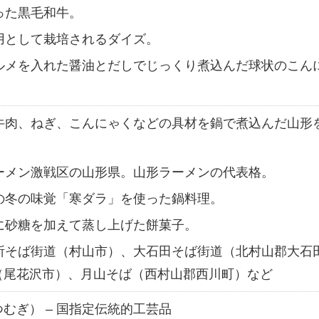
育った黒毛和牛。
豆用として栽培されるダイズ。
スルメを入れた醤油とだしでじっくり煮込んだ球状のこん
、牛肉、ねぎ、こんにゃくなどの具材を鍋で煮込んだ山形
ラーメン激戦区の山形県。山形ラーメンの代表格。
内の冬の味覚「寒ダラ」を使った鍋料理。
粉に砂糖を加えて蒸し上げた餅菓子。
難所そば街道（村山市）、大石田そば街道（北村山郡大石
（尾花沢市）、月山そば（西村山郡西川町）など
むぎ） – 国指定伝統的工芸品