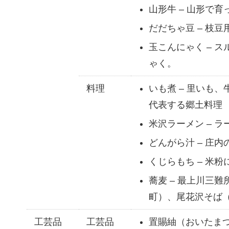
山形牛 – 山形で
だだちゃ豆 – 枝
玉こんにゃく – 
ゃく。
料理
いも煮 – 里いも
代表する郷土料理
米沢ラーメン – 
どんがら汁 – 庄
くじらもち – 米
蕎麦 – 最上川三
町）、尾花沢そば
工芸品
工芸品
置賜紬（おいたまつ