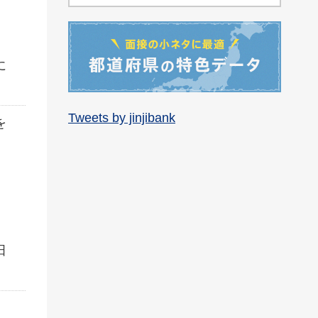
に
Tweets by jinjibank
を
田