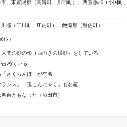
井市、東置賜郡（高畠町、川西町）、西置賜郡（小国町
田川郡（三川町、庄内町）、飽海郡（遊佐町）
36位）
と人間の顔の形（西向きの横顔）をしている
が占めている
る「さくらんぼ」が有名
フランス」「玉こんにゃく」も名産
の舞台ともなった（酒田市）