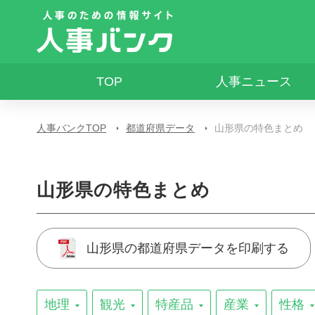
TOP
人事ニュース
人事バンクTOP
都道府県データ
山形県の特色まとめ
山形県の特色まとめ
山形県の都道府県データを印刷する
地理
観光
特産品
産業
性格