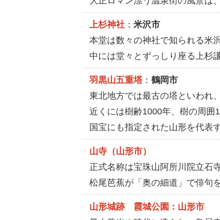
大正ロマン漂う温泉街の風景は、
上杉神社
：
米沢市
本堂は数々の神社で知られる米沢
中には堂々とずっしり座る上杉
羽黒山五重塔
：
鶴岡市
東北地方では最古の塔といわれ
近くには樹齢1000年、樹の周囲
国宝にも指定された山形を代表
山寺（山形市）
正式名称は宝珠山阿所川院立石
松尾芭蕉が「奥の細道」で俳句
山形城跡 霞城公園：山形市