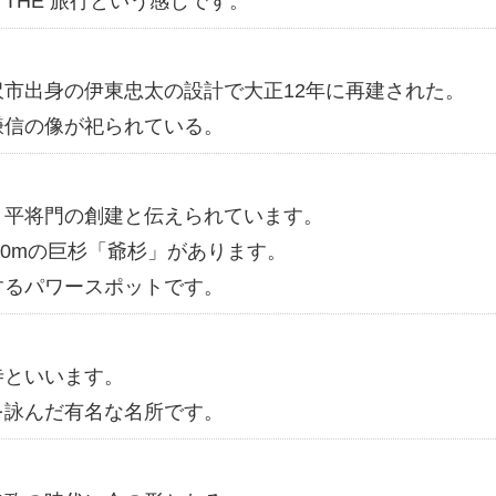
THE 旅行という感じです。
市出身の伊東忠太の設計で大正12年に再建された。
謙信の像が祀られている。
、平将門の創建と伝えられています。
10mの巨杉「爺杉」があります。
するパワースポットです。
寺といいます。
を詠んだ有名な名所です。