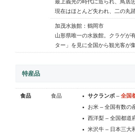
最上義光の時代に造られ、鳥居
現在はほとんど失われ、二の丸
加茂水族館：鶴岡市
山形県唯一の水族館。クラゲが有
ター」を見に全国から観光客が
特産品
食品
食品
サクランボ
–
全国
お米 – 全国有数
西洋梨 – 全国都
米沢牛 – 日本三